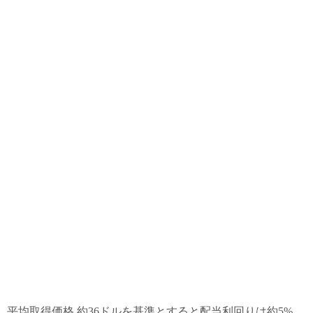
平均取得価格 約36ドルを基準とすると配当利回りは約5%