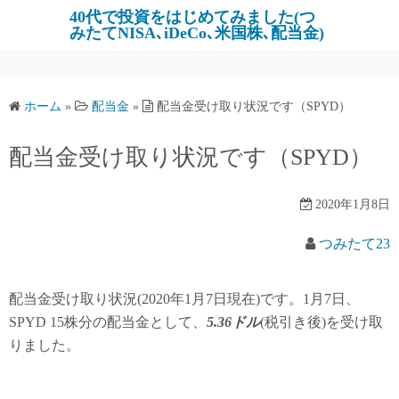
コ
40代で投資をはじめてみました(つ
みたてNISA､iDeCo､米国株､配当金)
ン
テ
ン
ツ
ホーム
»
配当金
»
配当金受け取り状況です（SPYD）
へ
ス
配当金受け取り状況です（SPYD）
キ
ッ
2020年1月8日
プ
つみたて23
配当金受け取り状況(2020年1月7日現在)です。1月7日、
SPYD 15株分の配当金として、
5.36ドル
(税引き後)を受け取
りました。