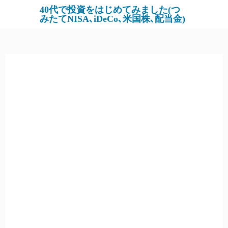
コ
40代で投資をはじめてみました(つ
みたてNISA､iDeCo､米国株､配当金)
ン
テ
ン
ツ
へ
ス
キ
ッ
プ