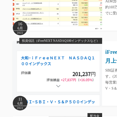
ADR
約16
でに受
16
6月
2022
投資信託（iFreeNEXT NASDAQ100インデックスなど）
iFr
月上
SBI
す。(
毎営業日
V・S
11
6月
2022
配当金