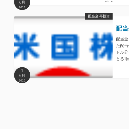
6月
2022
配当金 再投資
配当
配当金
た配当
ドル分
とる1
1
6月
2022