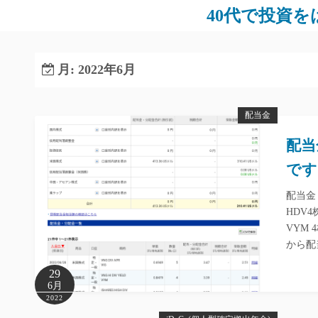
コ
40代で投資をは
ン
テ
ン
月:
2022年6月
ツ
へ
配当金
ス
キ
配当
ッ
です
プ
配当金
HDV4
VYM 
から配
29
6月
2022