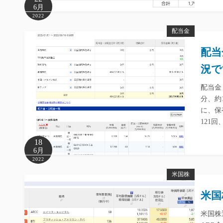
6月
2022
配当金
配当
況で
配当金
分、約1
に、保
121
18
6月
2022
米国株
米国
米国株