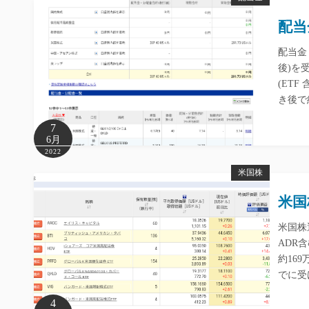
配当
配当金
後)を
(ET
き後で
7
6月
2022
米国株
米国
米国株
ADR
約16
でに受
4