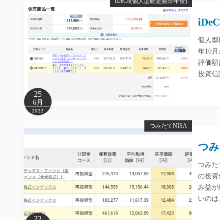
iDeCo(個人型確定拠出年金)
iD
個人型確
年10
評価額
投資信
25
6月
2022
つみたてNISA
つみ
つみた
の投資
み益が
いのは、
22