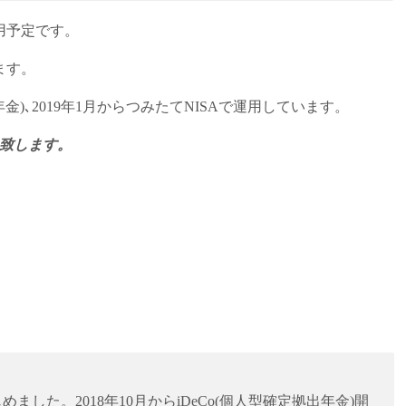
用予定です。
ます。
年金)､2019年1月からつみたてNISAで運用しています。
致します。
ました。2018年10月からiDeCo(個人型確定拠出年金)開