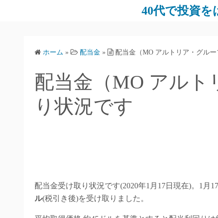
コ
40代で投資をは
ン
テ
ン
ホーム
»
配当金
»
配当金（MO アルトリア・グル
ツ
へ
配当金（MO アル
ス
キ
り状況です
ッ
プ
配当金受け取り状況です(2020年1月17日現在)。1
ル
(税引き後)を受け取りました。