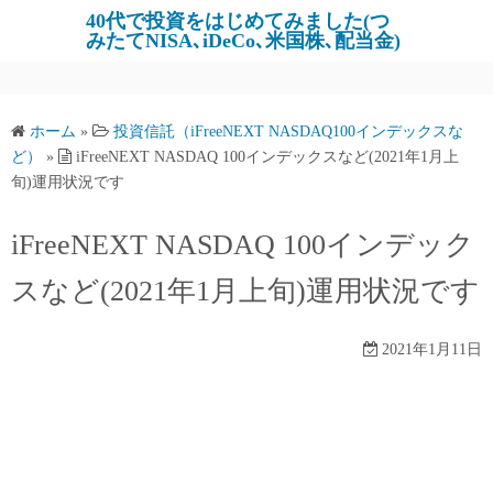
コ
40代で投資をはじめてみました(つ
みたてNISA､iDeCo､米国株､配当金)
ン
テ
ン
ツ
ホーム
»
投資信託（iFreeNEXT NASDAQ100インデックスな
へ
ど）
»
iFreeNEXT NASDAQ 100インデックスなど(2021年1月上
旬)運用状況です
ス
キ
iFreeNEXT NASDAQ 100インデック
ッ
プ
スなど(2021年1月上旬)運用状況です
2021年1月11日