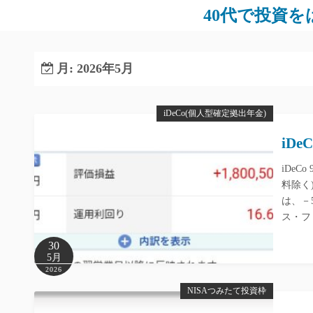
コ
40代で投資をは
ン
テ
ン
月:
2026年5月
ツ
へ
iDeCo(個人型確定拠出年金)
ス
キ
iD
ッ
iDeC
プ
料除く
は、－
ス・フ
30
5月
2026
NISAつみたて投資枠