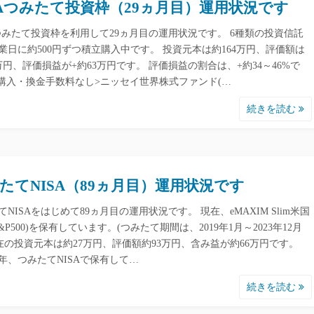
SAつみたて投資枠（29ヵ月目）運用状況です
Aつみたて投資枠を利用して29ヵ月目の運用状況です。 6種類の投資信託
業日に約500円ずつ積立購入中です。 投資元本は約164万円、評価額は
7万円、評価損益が+約63万円です。 評価損益の割合は、+約34～46%で
<購入・換金手数料なし>ニッセイ世界株式ファンド(…
続きを読む
たてNISA（89ヵ月目）運用状況です
てNISAをはじめて89ヵ月目の運用状況です。 現在、eMAXIM Slim米国
&P500)を保有しています。(つみたて期間は、2019年1月～2023年12月
現在の投資元本は約27万円、評価額約93万円、含み益が約66万円です。
24年、つみたてNISAで保有して…
続きを読む