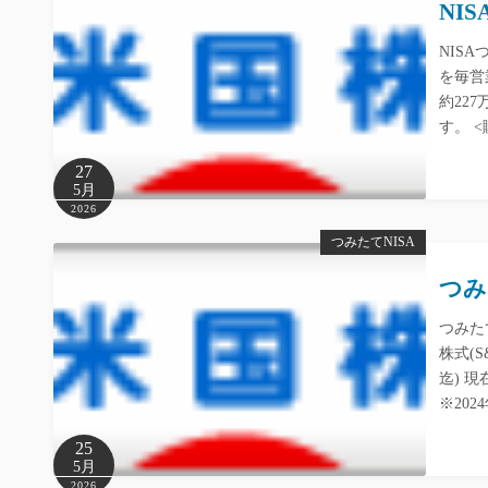
NI
NIS
を毎営
約22
す。 
27
5月
2026
つみたてNISA
つみ
つみた
株式(S
迄) 
※20
25
5月
2026