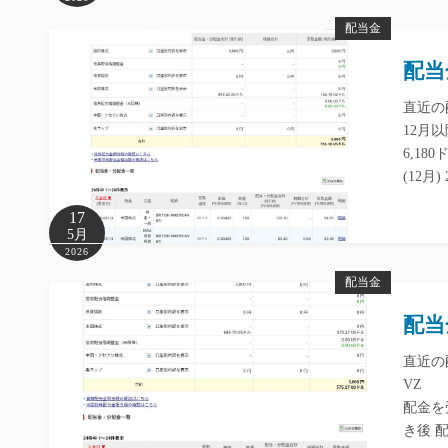
配当金
配当
直近の配
12月
6,1
(12月
17
5月
2026
配当金
配当
直近の
VZ 
配金を
き後 