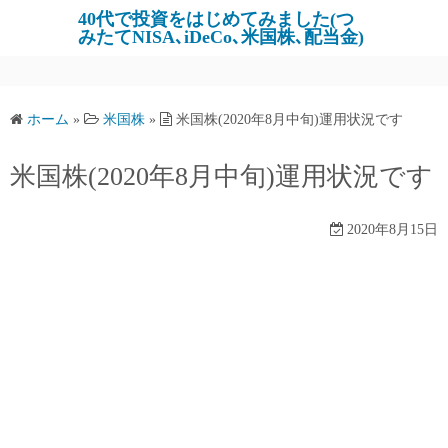
コ
40代で投資をはじめてみました(つ
みたてNISA､iDeCo､米国株､配当金)
ン
テ
ン
ツ
ホーム
»
米国株
»
米国株(2020年8月中旬)運用状況です
へ
ス
米国株(2020年8月中旬)運用状況です
キ
ッ
2020年8月15日
プ