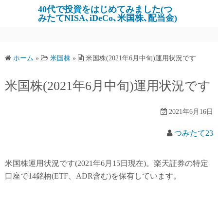
コ
40代で投資をはじめてみました(つ
みたてNISA､iDeCo､米国株､配当金)
ン
テ
ン
ツ
ホーム
»
米国株
»
米国株(2021年6月中旬)運用状況です
へ
ス
米国株(2021年6月中旬)運用状況です
キ
ッ
2021年6月16日
プ
つみたて23
米国株運用状況です(2021年6月15日現在)。楽天証券の特定
口座で14銘柄(ETF、ADR含む)を保有しています。