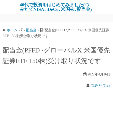
コ
40代で投資をはじめてみました(つ
みたてNISA､iDeCo､米国株､配当金)
ン
テ
ン
ツ
ホーム
»
配当金
»
配当金(PFFD /グローバルX 米国優先証券
へ
ETF 150株)受け取り状況です
ス
キ
配当金(PFFD /グローバルX 米国優先
ッ
証券ETF 150株)受け取り状況です
プ
2022年4月16日
つみたて23