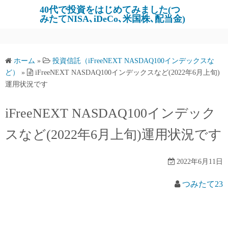
コ
40代で投資をはじめてみました(つ
みたてNISA､iDeCo､米国株､配当金)
ン
テ
ン
ツ
ホーム
»
投資信託（iFreeNEXT NASDAQ100インデックスな
へ
ど）
»
iFreeNEXT NASDAQ100インデックスなど(2022年6月上旬)
運用状況です
ス
キ
iFreeNEXT NASDAQ100インデック
ッ
プ
スなど(2022年6月上旬)運用状況です
2022年6月11日
つみたて23