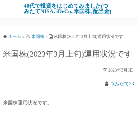
コ
40代で投資をはじめてみました(つ
みたてNISA､iDeCo､米国株､配当金)
ン
テ
ン
ツ
ホーム
»
米国株
»
米国株(2023年3月上旬)運用状況です
へ
ス
米国株(2023年3月上旬)運用状況です
キ
ッ
2023年3月3日
プ
つみたて23
米国株運用状況です。