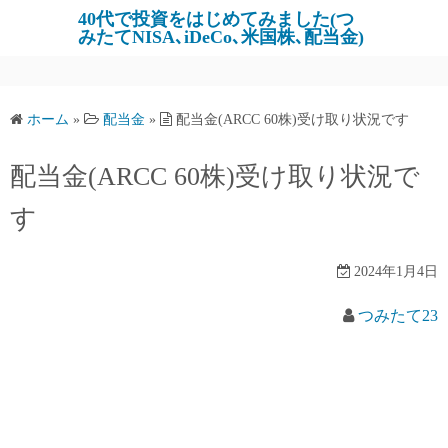
コ
40代で投資をはじめてみました(つ
みたてNISA､iDeCo､米国株､配当金)
ン
テ
ン
ツ
ホーム
»
配当金
»
配当金(ARCC 60株)受け取り状況です
へ
ス
配当金(ARCC 60株)受け取り状況で
キ
す
ッ
プ
2024年1月4日
つみたて23