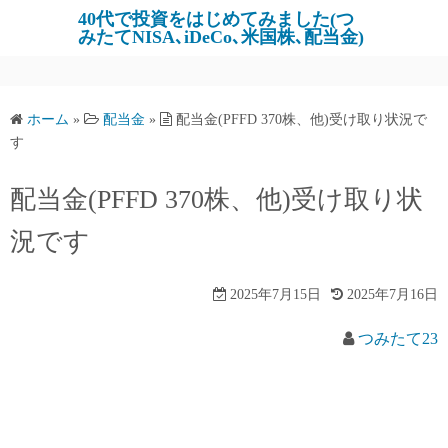
コ
40代で投資をはじめてみました(つ
みたてNISA､iDeCo､米国株､配当金)
ン
テ
ン
ツ
ホーム
»
配当金
»
配当金(PFFD 370株、他)受け取り状況で
へ
す
ス
キ
配当金(PFFD 370株、他)受け取り状
ッ
況です
プ
2025年7月15日
2025年7月16日
つみたて23