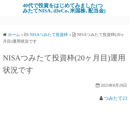
コ
40代で投資をはじめてみました(つ
みたてNISA､iDeCo､米国株､配当金)
ン
テ
ン
ツ
ホーム
»
NISAつみたて投資枠
»
NISAつみたて投資枠(20ヶ
へ
月目)運用状況です
ス
キ
NISAつみたて投資枠(20ヶ月目)運用
ッ
状況です
プ
2025年8月29日
つみたて23