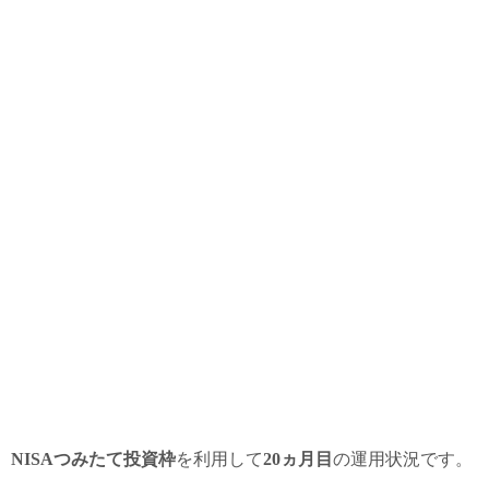
NISAつみたて投資枠
を利用して
20ヵ月目
の運用状況です。