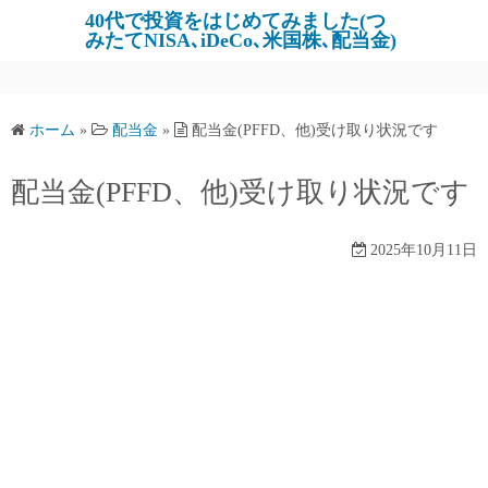
コ
40代で投資をはじめてみました(つ
みたてNISA､iDeCo､米国株､配当金)
ン
テ
ン
ツ
ホーム
»
配当金
»
配当金(PFFD、他)受け取り状況です
へ
ス
配当金(PFFD、他)受け取り状況です
キ
ッ
2025年10月11日
プ