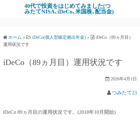
コ
40代で投資をはじめてみました(つ
みたてNISA､iDeCo､米国株､配当金)
ン
テ
ン
ツ
ホーム
»
iDeCo(個人型確定拠出年金)
»
iDeCo（89ヵ月目）
へ
運用状況です
ス
キ
iDeCo（89ヵ月目）運用状況です
ッ
プ
2026年4月1日
つみたて23
iDeCo 89ヵ月目の運用状況です。(2018年10月開始)