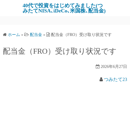
コ
40代で投資をはじめてみました(つ
みたてNISA､iDeCo､米国株､配当金)
ン
テ
ン
ツ
ホーム
»
配当金
»
配当金（FRO）受け取り状況です
へ
ス
配当金（FRO）受け取り状況です
キ
ッ
2026年6月27日
プ
つみたて23